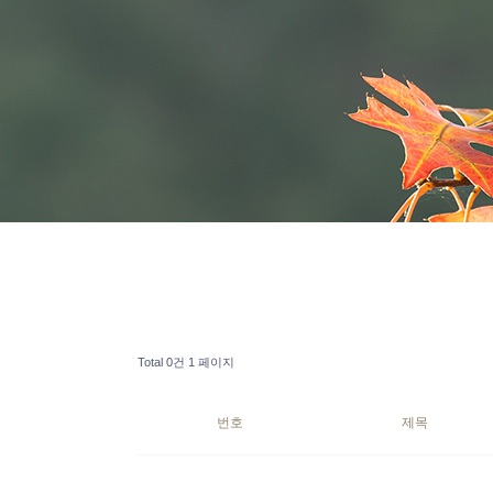
Total 0건
1 페이지
번호
제목