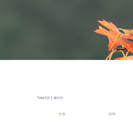
Total 0건
1 페이지
번호
제목